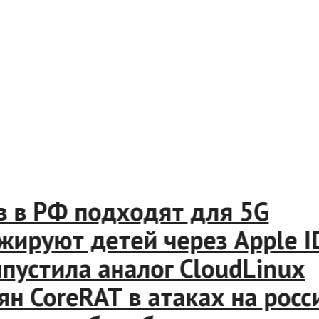
в РФ подходят для 5G
уют детей через Apple ID и
стила аналог CloudLinux
 CoreRAT в атаках на росси