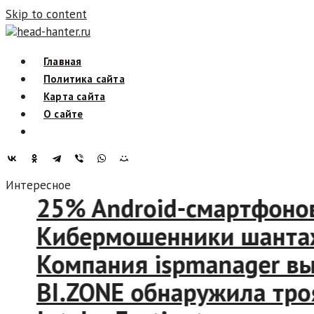
Skip to content
head-hanter.ru
Главная
Политика сайта
Карта сайта
О сайте
Интересное
25% Android-смартфонов 
Кибермошенники шантажир
Компания ispmanager выпу
BI.ZONE обнаружила троян