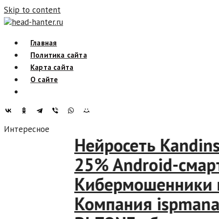
Skip to content
head-hanter.ru
Главная
Политика сайта
Карта сайта
О сайте
Интересное
Нейросеть Kandinsk
25% Android-смартф
Кибермошенники шан
Компания ispmanage