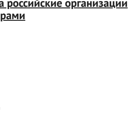
российские организации
ами
й