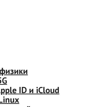
изики
 ID и iCloud
nux