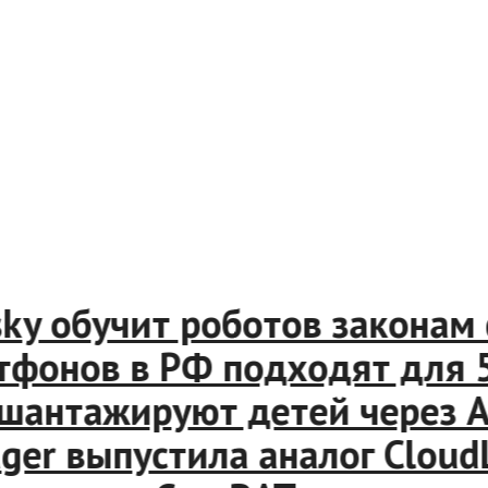
y обучит роботов законам ф
онов в РФ подходят для 5G
тажируют детей через Apple
r выпустила аналог CloudLi