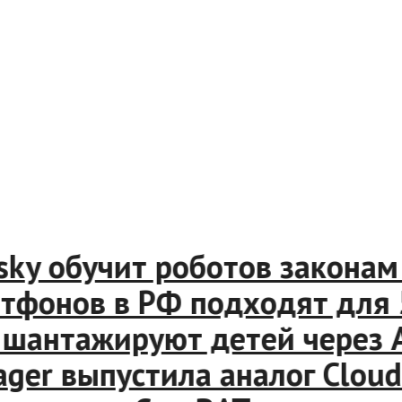
y обучит роботов законам ф
онов в РФ подходят для 5G
тажируют детей через Appl
r выпустила аналог CloudLi