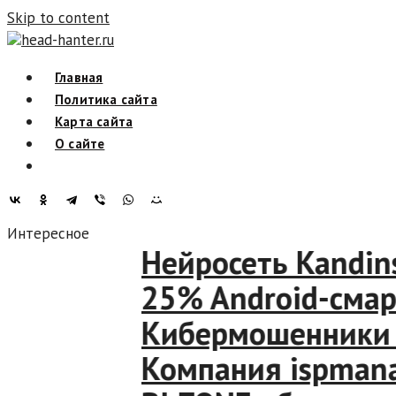
Skip to content
head-hanter.ru
Главная
Политика сайта
Карта сайта
О сайте
Интересное
Нейросеть Kandinsk
25% Android-смартф
Кибермошенники шан
Компания ispmanage