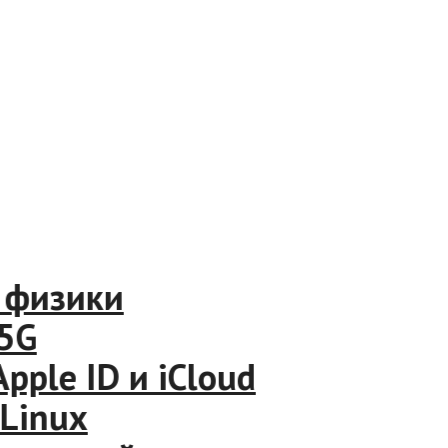
изики
e ID и iCloud
nux