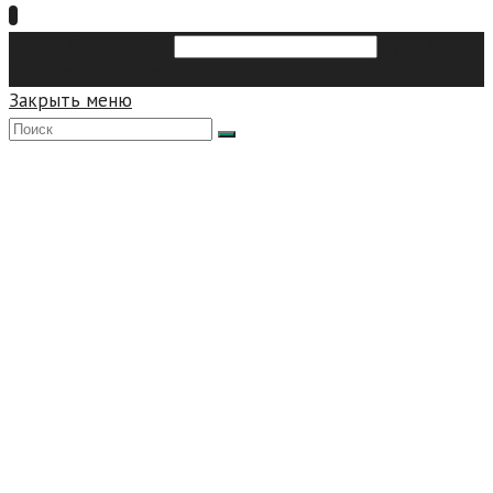
Search this website
Type then
hit enter to search
Закрыть меню