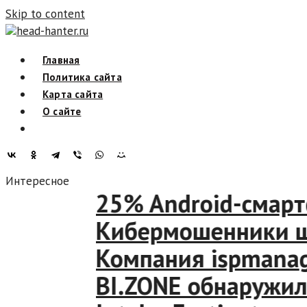
Skip to content
head-hanter.ru
Главная
Политика сайта
Карта сайта
О сайте
Интересное
25% Android-смартф
Кибермошенники шант
Компания ispmanager
BI.ZONE обнаружила 