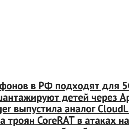
онов в РФ подходят для 5G
ажируют детей через Apple
 выпустила аналог CloudLi
троян CoreRAT в атаках на 