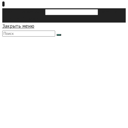
Search this website
Type then
hit enter to search
Закрыть меню