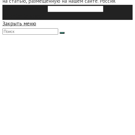
на статью, размещенную на нашем сайте. Россия.
Search this website
Type then
hit enter to search
Закрыть меню