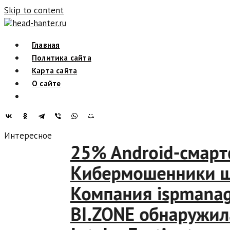
Skip to content
head-hanter.ru
Главная
Политика сайта
Карта сайта
О сайте
Интересное
25% Android-смартфо
Кибермошенники шант
Компания ispmanager
BI.ZONE обнаружила т