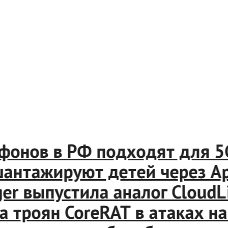
нов в РФ подходят для 5G
ажируют детей через Apple
 выпустила аналог CloudLin
роян CoreRAT в атаках на р