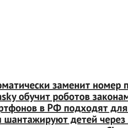
матически заменит номер п
sky обучит роботов законам
тфонов в РФ подходят для 
антажируют детей через App