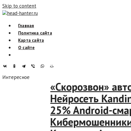
Skip to content
head-hanter.ru
Главная
Политика сайта
Карта сайта
О сайте
Интересное
«Скорозвон» авто
Нейросеть Kandin
25% Android-смар
Кибермошенники ш